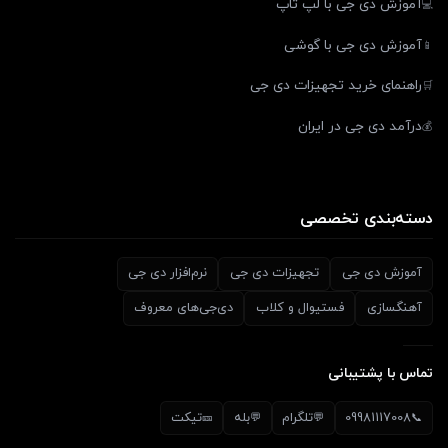
آموزش دی جی با لپ تاپ
💻
آموزش دی جی با گوشی
📱
راهنمای خرید تجهیزات دی جی
🛒
درآمد دی جی در ایران
💰
دسته‌بندی تخصصی
آموزش دی جی
تجهیزات دی جی
نرم‌افزار دی جی
آهنگسازی
فستیوال و کلاب
دی‌جی‌های معروف
تماس با پشتیبانی
09981117008
تلگرام
بله
تیکت
🎫
💬
💬
📞