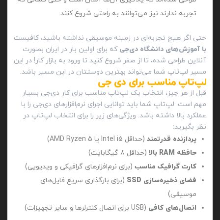
تجربه ندارند نیز می‌توانند به راحتی شروع کنند.
حتی اگر هیچ تجربه‌ای در زمینه موسیقی نداشته باشید، کافیست
با آموزش‌های دانشگاه دی‌جی
که برای اولین بار در ایران بصورت
آنلاین طراحی شده، تا از صفر شروع کنید تا ورود به بازار کار! در این
مسیر لپ‌تاپ شما می‌تواند بهترین دوستتان در این مسیر باشد.
لپ‌تاپ مناسب برای دی‌ جی
قبل از هر چیز، انتخاب یک لپ‌تاپ مناسب برای کار دی‌جی بسیار
مهم است. لپ‌تاپ شما باید توانایی اجرای نرم‌افزارهای دی‌جی را با
عملکرد بالا داشته باشد. ویژگی‌های زیر را برای انتخاب لپ‌تاپ در
نظر بگیرید:
پردازنده قدرتمند
(حداقل Intel i5 یا AMD Ryzen 5)
حافظه RAM بالا
(حداقل ۸ گیگابایت)
کارت گرافیک مناسب
(برای نرم‌افزارهای گرافیکی و ویدیویی)
فضای ذخیره‌سازی SSD
(برای بارگذاری سریع فایل‌های
موسیقی)
اتصال‌های کافی
(USB برای اتصال کنترلرها و سایر تجهیزات)