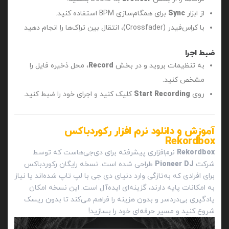
از ابزار
Sync
برای همگام‌سازی BPM استفاده کنید.
با کراس‌فیدر (Crossfader)، انتقال بین تراک‌ها را انجام دهید
ضبط اجرا
به تنظیمات بروید و در بخش
Record
، محل ذخیره فایل را
مشخص کنید.
روی
Start Recording
کلیک کنید و اجرای خود را ضبط کنید.
آموزش و دانلود نرم افزار رکوردباکس
Rekordbox
Rekordbox
نرم‌افزاری پیشرفته برای دی‌جی‌هاست که توسط
شرکت
Pioneer DJ
طراحی شده است. نسخه رایگان رکوردباکس
برای افرادی که به‌تازگی وارد دنیای دی‌ جی با لپ تاپ شده‌اند یا نیاز
به امکانات پایه دارند، گزینه‌ای ایده‌آل است. این نسخه امکان
یادگیری بی‌دردسر و بدون هزینه را فراهم می‌کند تا بدون ریسک
شروع کنید و مسیر حرفه‌ای خود را بسازید!