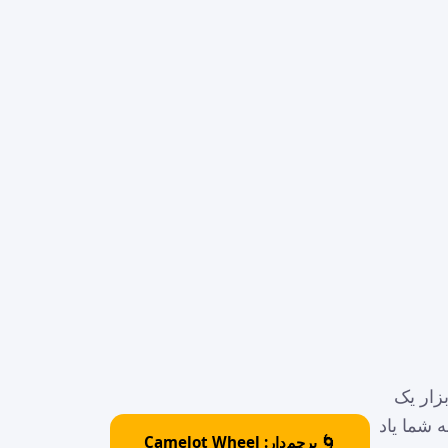
بزار یک
ازی رو به شما یاد
🌀 پرچم‌دار: Camelot Wheel