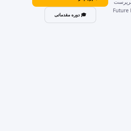
سرپرست
 دانشگاه دی جی) و استودیو Future DJ
🎓 دوره مقدماتی