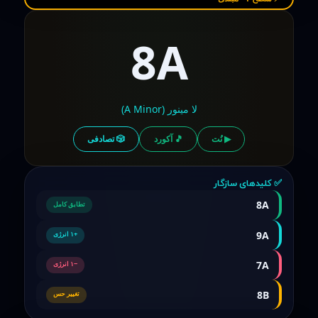
8A
لا مینور (A Minor)
▶ نُت
🎵 آکورد
🎲 تصادفی
✅ کلیدهای سازگار
8A
تطابق کامل
9A
+۱ انرژی
7A
−۱ انرژی
8B
تغییر حس