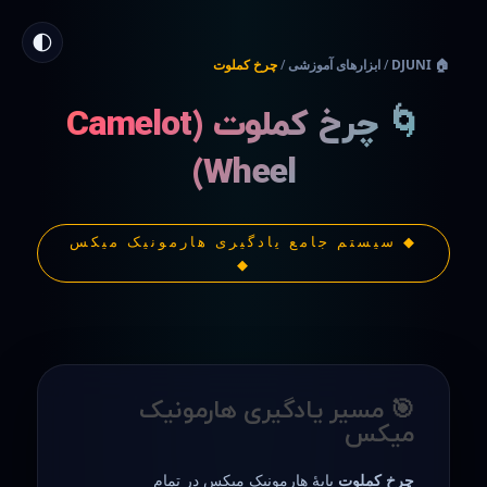
🌓
🏠 DJUNI
/
ابزارهای آموزشی
/
چرخ کملوت
🌀 چرخ کملوت (Camelot
Wheel)
◆ سیستم جامع یادگیری هارمونیک میکس
◆
🎯 مسیر یادگیری هارمونیک
میکس
چرخ کملوت
پایهٔ هارمونیک میکس در تمام