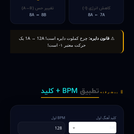
کاهش انرژی (۱-)
تغییر حس (A↔B)
8A ↔ 8B
8A ← 7A
⚠️
قانون دایره:
چرخ کملوت دایره است!
1A → 12A یک
حرکت معتبر ۱- است!
تطبیق
BPM + کلید
🎚️ پیشرفته
کلید آهنگ اول
BPM اول
8A