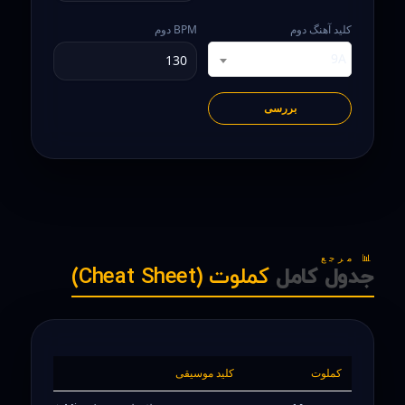
کلید آهنگ دوم
BPM دوم
9A
بررسی
📊 مرجع
جدول کامل
کملوت (Cheat Sheet)
کملوت
کلید موسیقی