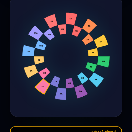
1A
12A
2A
12B
1B
11A
11B
2B
3A
10B
10A
3B
9B
4A
4B
9A
8B
5B
5A
7B
6B
8A
6A
7A
⚡ سطح 1 · مبتدی