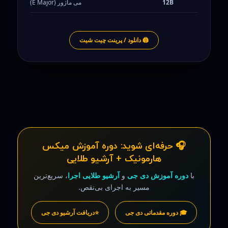
12B
می ماژور (E Major)
🖨️ دانلود / پرینت چیت شیت
🎧 حرفه‌ای شوید: دوره آموزش میکس
هارمونیک + آرشیو طلایی
با
دوره آموزش دی جی
و
آرشیو طلایی اجرا
، سریع‌ترین
مسیر به اجرای بی‌نقص.
🎓 دوره مقدماتی دی جی
⭐دریافت آرشیو دی جی