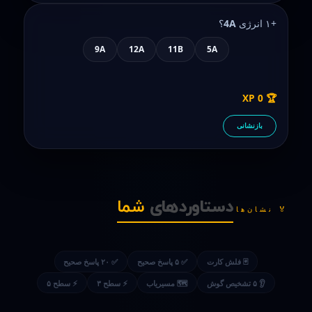
+۱ انرژی
4A
؟
9A
12A
11B
5A
XP
0
🏆
بازنشانی
دستاوردهای
شما
🏅 نشان‌ها
🃏 فلش کارت
✅ ۵ پاسخ صحیح
✅ ۲۰ پاسخ صحیح
👂 ۵ تشخیص گوش
🗺️ مسیریاب
⚡ سطح ۳
⚡ سطح ۵