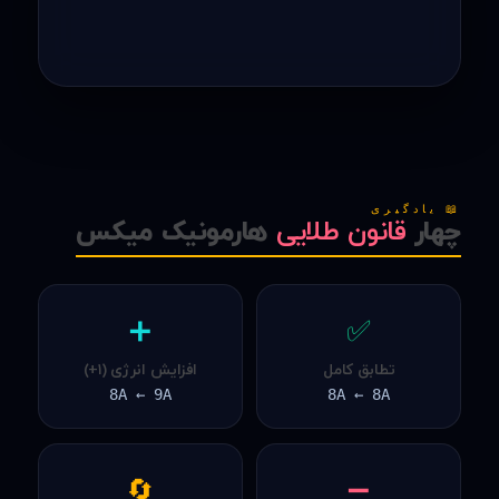
📖 یادگیری
چهار
قانون طلایی
هارمونیک میکس
➕
✅
تطابق کامل
افزایش انرژی (۱+)
8A ← 9A
8A ← 8A
🔄
➖