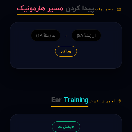
پیدا کردن
مسیر هارمونیک
🗺️ مسیریاب
→
پیدا کن
Ear
Training
👂 آموزش گوش
▶ پخش نت