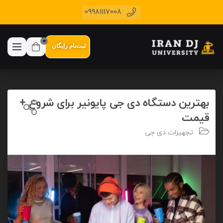
09981117008
0
ثبت‌نام رایگان
بهترین دستگاه دی جی پایونیر برای شروع +
قیمت
تجهیزات دی جی