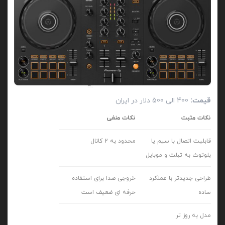
قیمت:
400 الی 500 دلار در ایران
نکات مثبت
نکات منفی
قابلیت اتصال با سیم یا
محدود به 2 کانال
بلوتوث به تبلت و موبایل
طراحی جدیدتر با عملکرد
خروجی صدا برای استفاده
ساده
حرفه ای ضعیف است
مدل به روز تر