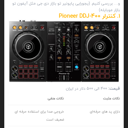
و… بررسی کنیم. (یجورایی پایونیر تو بازار دی جی مثل آیفون تو
بازار موبایله)
1. کنترلر Pioneer DDJ-400
قیمت:
400 الی 500 دلار در ایران
نکات مثبت
نکات منفی
دارای پد های حرفه‌ای
خروجی صدا برای استفاده حرفه ای
ضعیف است