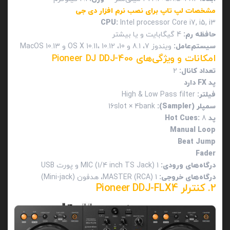
مشخصات لپ تاپ برای نصب نرم افزار دی جی
CPU
:
Intel processor Core i7, i5, i3
حافظه رم:
4 گیگابایت و یا بیشتر
سیستم‌عامل:
ویندوز 7، 8.1 و 10، OS X 10.11، 10.12 و 10.13 MacOS
امکانات و ویژگی‌های Pioneer DJ DDJ-400
تعداد کانال:
2
پد
FX
دارد
فیلتر:
High & Low Pass filter
سمپلر (
Sampler
):
16slot × 4bank
پد
8
:
Hot Cues
Manual Loop
Beat Jump
Fader
درگاه‌های ورودی:
1 MIC (1/4 inch TS Jack) و پورت USB
درگاه‌های خروجی:
1 MASTER (RCA)، هدفون (Mini-jack)
2. کنترلر Pioneer DDJ-FLX4