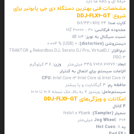
حرفه ای و کافه ها دارد.
مشخصات فنی بهترین دستگاه دی جی پایونیر برای
شروع:
DDJ-FLX6-GT
کارت صدا
: 24 bit/44.1 kHz
محدوده فرکانس:
20 – 20000 HZ
نسبت سیگنال به نویز:
104 dB
دیستروشن (
distortion
):
< 0.004 % (USB)
نرم‌افزار:
Rekordbox DJ، Serato DJ Pro، VirtualDJ و TRAKTOR
PRO 3
ابعاد:
676×68.7×345.7 میلی‌متر
وزن:
3.8 کیلوگرم
الزامات سیستم برای اتصال به کنترلر
CPU
:
Intel Core i3 Intel Core i5 Intel Core i7
حافظه رم:
4 گیگابایت و یا بیشتر
سیستم‌عامل:
ویندوز 7 به بالا، مک نسخه 10.8 تا 10.10
امکانات و ویژگی‌های
DDJ-FLX6-GT
4 کانال
سمپلر (
Sampler
):
16slot x 4bank
206 میلی‌متر
:
Jog Wheel
پد
8
:
Hot Cues
Pad FX 1