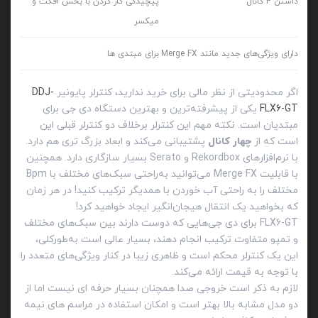
داشتن 4 کانال
پیچیدگی کار کردن با بخش افکت و
میکسر
دارای ویژگی‌های جدید مانند Merge FX
برای مبتدی ها
اگر محدودیتی از نظر مالی برای خرید ندارید، کنترلر پایونیر
DDJ-
FLX6-GT
یکی از پیشرفته‌ترین و بهترین دستگاه دی جی برای
مبتدیان است. نکته مهم این کنترلر برخلاف دو کنترلر قبلی این
است که از
چهار کانال
پشتیبانی می‌کند و ابعاد بزرگ تری هم دارد.
با نرم‌افزارهای Rekordbox و Serato بسیار سازگاری دارد. همچنین
با قابلیت Merge FX می‌توانید به‌راحتی سبک‌های مختلف با Bpm
مختلف را به راحتی آب خوردن با همدیگر ترکیب کنید! در هر زمان
که بخواهید یک انتقال هیجان‌انگیر ایجاد خواهید کرد!
FLX6-GT برای دی جی‌هایی که دوست دارند بین سبک‌های مختلف
و تمپو متفاوت ترکیب انجام دهند، بسیار عالی است به‌طور‌کلی،
این یک کنترلر محکم است و ظاهری زیبا در کنار ویژگی‌های متعدد را
با توجه به قیمت ارائه می‌کند.
لازم به ذکر است خروجی صدا همچنان بسیار حرفه ای نیست اما از
دو مدل مشابه بالا بهتر است و امکان استفاده در مراسم های نیمه