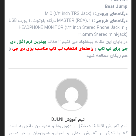
Beat Jump
درگاه‌های ورودی:
1 MIC (1/4 inch TRS Jack)
درگاه‌های خروجی:
1 MASTER (RCA)، 1 درگاه بلوتوث، 1 پورت USB
و 2 HEADPHONE MONITOR (1/4 inch Stereo Phone Jack,
3.5mm Stereo mini-jack)
در پایان این مقاله پیشنهاد می کنیم 2 مقاله
بهترین نرم افزار دی
جی برای لپ تاپ
و
راهنمای انتخاب لپ تاپ مناسب برای دی جی
را
هم رایگان مطالعه کنید.
تیم آموزش DJUNI
تیم آموزش DJUNI متشکل از دی‌جی‌ها و مدرسین باتجربه است
که با تمرکز بر آموزش عملی و اصولی، هنرجویان را در مسیر