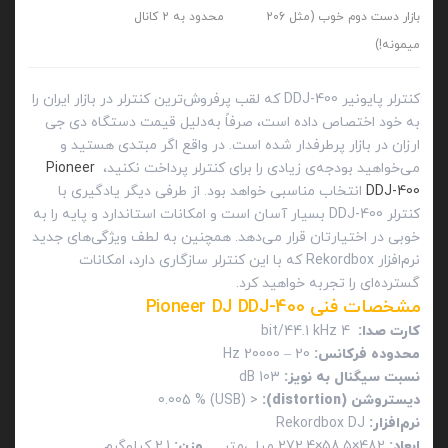
بازار دست دوم خوب (مثل 206
محدود به 2 کانال
میمونه!)
کنترلر پایونیر DDJ-400 که لقب پرفروش‌ترین کنترلر در بازار ایران را
به خود اختصاص داده است، صرفاً به‌دلیل قیمت دستگاه دی جی
ارزان در بازار پرطرفدار شده است. در واقع اگر مبتدی هستید و
می‌خواهید بودجه‌ی زیادی را برای کنترلر پرداخت نکنید،
Pioneer
DDJ-400
انتخاب مناسبی خواهد بود. از طرفی دیگر یادگیری با
کنترلر DDJ-400 بسیار آسان‌ است و امکانات استاندارد و پایه را به
خوبی در اختیارتان قرار می‌دهد. همچنین به لطف ویژگی‌های جدید
نرم‌افزار Rekordbox که با این کنترلر سازگاری دارد، امکانات
گسترده‌ای را تجربه خواهید کرد.
مشخصات فنی Pioneer DJ DDJ-400
کارت صدا:
4 bit/44.1 kHz
محدوده فرکانس:
20 – 20000 Hz
نسبت سیگنال به نویز:
103 dB
دیستروشن (
distortion
):
< 0.005 % (USB)
نرم‌افزار:
Rekordbox DJ
ابعاد:
482×58.5×272.4 میلی‌متر
وزن:
2.1 کیلوگرم