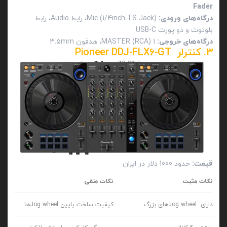
Fader
درگاه‌های ورودی:
Mic (1/4inch TS Jack)، رابط Audio، رابط
بلوتوث و دو پورت USB-C
درگاه‌های خروجی:
1 MASTER (RCA)، هدفون 3.5mm
3. کنترلر
Pioneer DDJ-FLX6-GT
قیمت:
حدود 1000 دلار در ایران
نکات مثبت
نکات منفی
دارای Jog wheelهای بزرگ
کیفیت ساخت پایین Jog wheelها