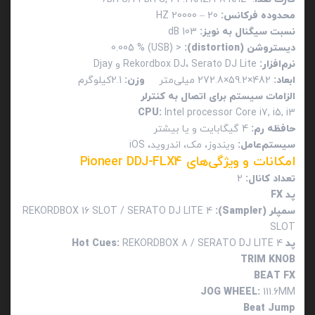
محدوده فرکانس:
20 – 20000 HZ
نسبت سیگنال به نویز:
103 dB
دیستروشن (
distortion
):
< 0.005 % (USB)
نرم‌افزار:
Rekordbox DJ، Serato DJ Lite و Djay
ابعاد:
482×59.2×272.8 میلی‌متر
وزن:
2.1کیلوگرم
الزامات سیستم برای اتصال به کنترلر
CPU
:
Intel processor Core i7, i5, i3
حافظه رم:
4 گیگابایت و یا بیشتر
سیستم‌عامل:
ویندوز، مک، اندروید، iOS
امکانات و ویژگی‌های Pioneer DDJ-FLX4
تعداد کانال:
2
پد
FX
سمپلر (
Sampler
):
REKORDBOX 16 SLOT / SERATO DJ LITE 4
SLOT
پد
REKORDBOX 8 / SERATO DJ LITE 4
:
Hot Cues
TRIM KNOB
BEAT FX
JOG WHEEL
:
111.6MM
Beat Jump