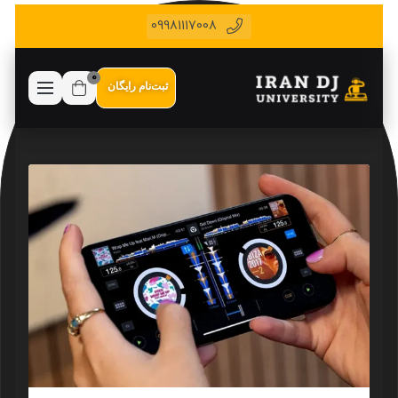
09981117008
0
ثبت‌نام رایگان