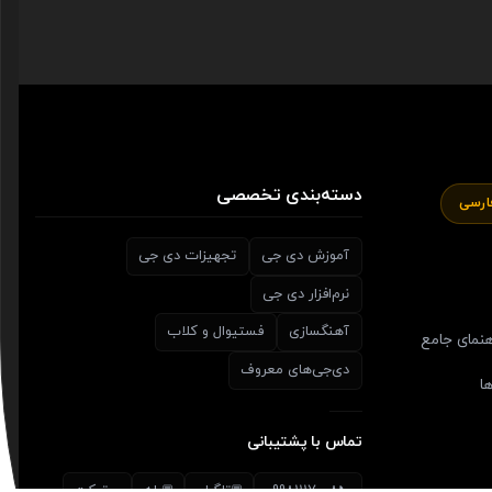
دسته‌بندی تخصصی
آموزش دی جی
تجهیزات دی جی
نرم‌افزار دی جی
آهنگسازی
فستیوال و کلاب
هنمای جامع
دی‌جی‌های معروف
ا
تماس با پشتیبانی
09981117008
تلگرام
بله
تیکت
🎫
💬
💬
📞