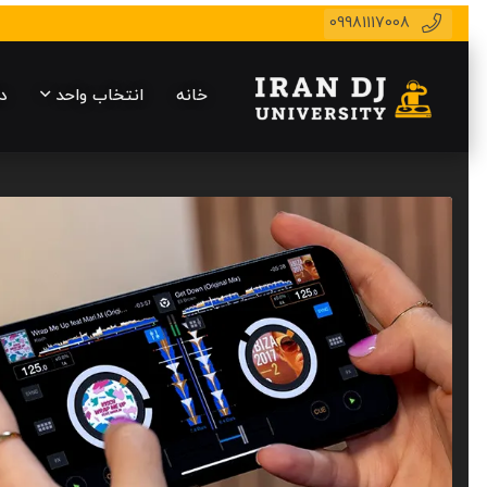
09981117008
خانه
انتخاب واحد
د