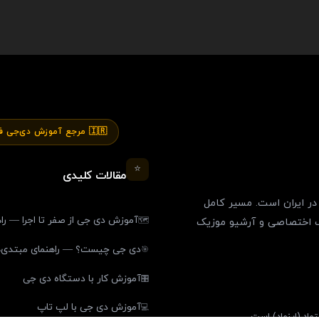
🇮🇷 مرجع آموزش دی‌جی فارسی
⭐
مقالات کلیدی
ر ایران است. مسیر کامل
آموزش دی جی از صفر تا اجرا — را
🗺️
ل پک اختصاصی و آرشیو موزیک
دی جی چیست؟ — راهنمای مبتدی‌ه
🎯
آموزش کار با دستگاه دی جی
🎛️
آموزش دی جی با لپ تاپ
💻
ماد (اینماد) است.