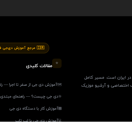
🇮🇷 مرجع آموزش دی‌جی فارسی
⭐
مقالات کلیدی
ر ایران است. مسیر کامل
آموزش دی جی از صفر تا اجرا — را
🗺️
ل پک اختصاصی و آرشیو موزیک
دی جی چیست؟ — راهنمای مبتدی‌ه
🎯
آموزش کار با دستگاه دی جی
🎛️
آموزش دی جی با لپ تاپ
💻
ماد (اینماد) است.