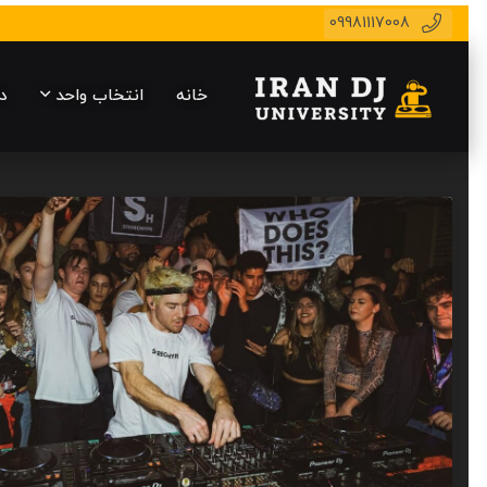
09981117008
خانه
انتخاب واحد
د