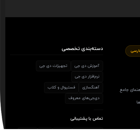
دسته‌بندی تخصصی
آموزش دی جی
تجهیزات دی جی
نرم‌افزار دی جی
آهنگسازی
فستیوال و کلاب
هنمای جامع
دی‌جی‌های معروف
ا
تماس با پشتیبانی
09981117008
تلگرام
بله
تیکت
🎫
💬
💬
📞