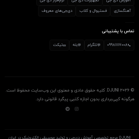
آموزش دی جی
تجهیزات دی جی
نرم‌افزار دی جی
آهنگسازی
فستیوال و کلاب
دی‌جی‌های معروف
تماس با پشتیبانی
09981117008
تلگرام
بله
تیکت
🎫
💬
💬
📞
© 2026 DJUNI. کلیه حقوق مادی و معنوی این وب‌سایت محفوظ است.
هرگونه کپی‌برداری بدون اجازه کتبی پیگرد قانونی دارد.
DJUNI مرجع تخصصی آموزش دی‌جی و تولید موسیقی الکترونیک در ایران